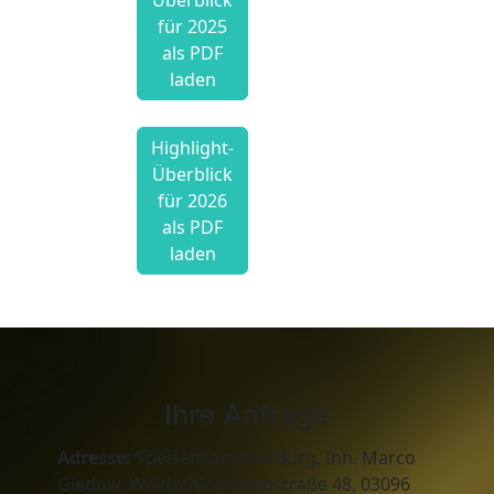
Überblick
für 2025
als PDF
laden
Highlight-
Überblick
für 2026
als PDF
laden
Ihre Anfrage
Adresse:
Speisenkammer Burg, Inh. Marco
Giedow, Waldschlösschenstraße 48, 03096