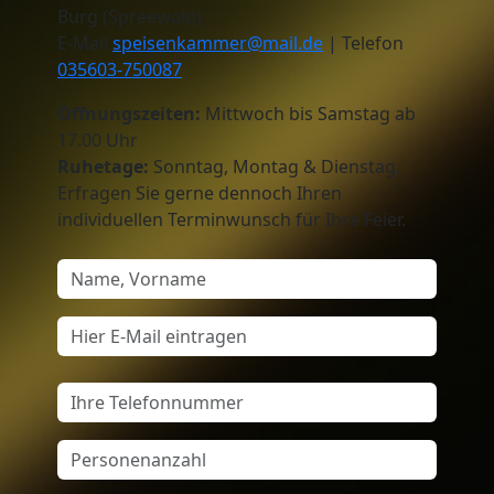
Burg (Spreewald)
E-Mail
speisenkammer@mail.de
| Telefon
035603-750087
Öffnungszeiten:
Mittwoch bis Samstag ab
17.00 Uhr
Ruhetage:
Sonntag, Montag & Dienstag.
Erfragen Sie gerne dennoch Ihren
individuellen Terminwunsch für Ihre Feier.