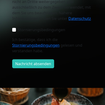
nicht an Dritte weitergegeben und
ausschließlich zu dem Zweck verwendet, mit
dem Sie uns beauftragen. Nähere
Informationen finden Sie unter
Datenschutz
.
Stornierungsbedingungen
Ich bestätige, dass ich die
Stornierungsbedingungen
gelesen und
verstanden habe.
Nachricht absenden